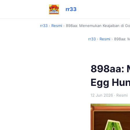
rr33
rr33
›
Resmi
›
898aa: Menemukan Keajaiban di G
rr33
›
Resmi
›
898aa: 
898aa: 
Egg Hun
12 Jun 2026
· Resmi