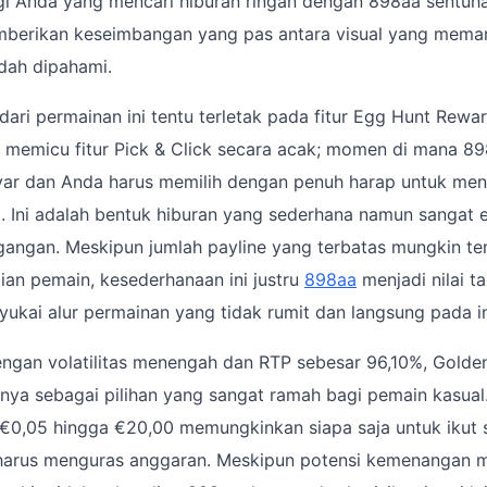
i Anda yang mencari hiburan ringan dengan 898aa sentuha
mberikan keseimbangan yang pas antara visual yang mema
dah dipahami.
dari permainan ini tentu terletak pada fitur Egg Hunt Rew
a memicu fitur Pick & Click secara acak; momen di mana 8
layar dan Anda harus memilih dengan penuh harap untuk me
 Ini adalah bentuk hiburan yang sederhana namun sangat e
ngan. Meskipun jumlah payline yang terbatas mungkin ter
an pemain, kesederhanaan ini justru
898aa
menjadi nilai t
kai alur permainan yang tidak rumit dan langsung pada in
 dengan volatilitas menengah dan RTP sebesar 96,10%, Gold
nya sebagai pilihan yang sangat ramah bagi pemain kasual
 €0,05 hingga €20,00 memungkinkan siapa saja untuk ikut 
harus menguras anggaran. Meskipun potensi kemenangan m