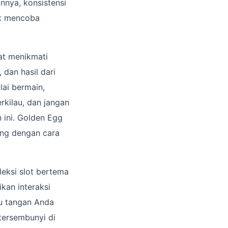
nnya, konsistensi
uk mencoba
at menikmati
 dan hasil dari
ai bermain,
rkilau, dan jangan
 ini. Golden Egg
ang dengan cara
eksi slot bertema
kan interaksi
du tangan Anda
tersembunyi di