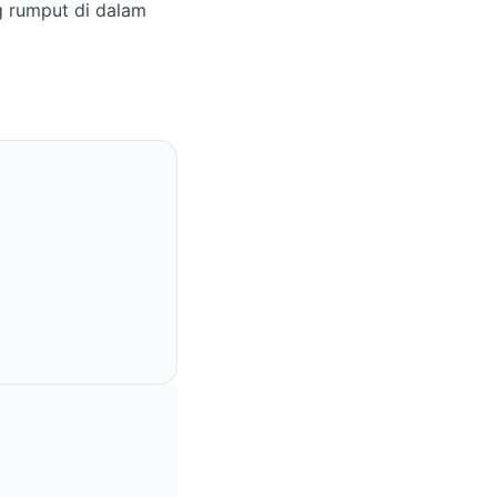
g rumput di dalam