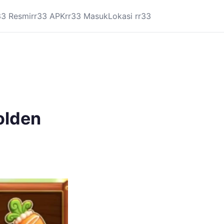
33 Resmi
rr33 APK
rr33 Masuk
Lokasi rr33
olden