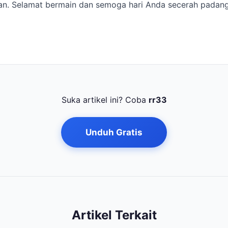
aran. Selamat bermain dan semoga hari Anda secerah padan
Suka artikel ini? Coba
rr33
Unduh Gratis
Artikel Terkait