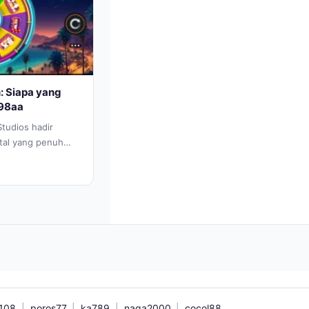
n: Siapa yang
98aa
Studios hadir
tal yang penuh
98aa dan 898aa
108
|
poros77
|
ka789
|
naga2000
|
cocol88